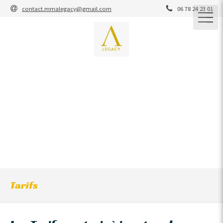
contact.mmalegacy@gmail.com
06 78 24 23 01
M.M.A Legacy
M.M.A / JIU-JITSU BRESILIEN / GRAPPLING / STRIKING /
YOSEIKAN / ENTRAINEMENT CARDIO-CROSS-
TRAINING / COACHING
ARTS MARTIAUX / SELF-DEFENSE
Tarifs