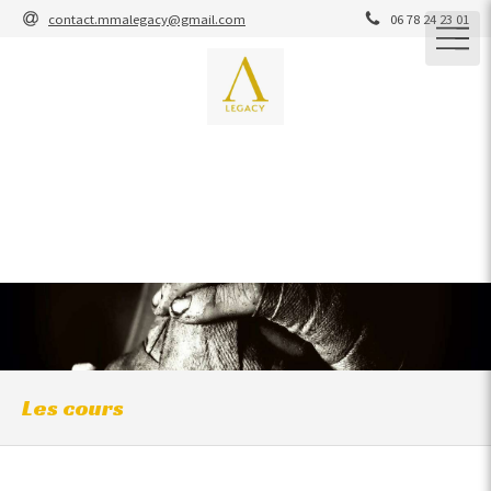
contact.mmalegacy@gmail.com
06 78 24 23 01
M.M.A Legacy
M.M.A / JIU-JITSU BRESILIEN / GRAPPLING / STRIKING /
YOSEIKAN / ENTRAINEMENT CARDIO-CROSS-
TRAINING / COACHING
ARTS MARTIAUX / SELF-DEFENSE
Les cours