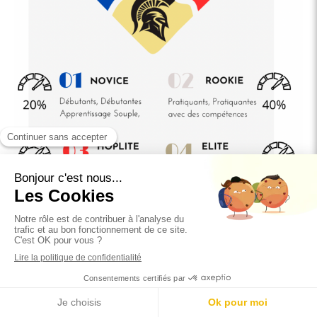
**Évoluer Ensemble au MMA Legacy!**
Français