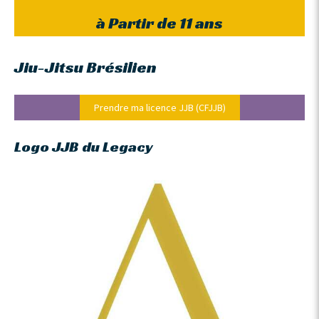
à Partir de 11 ans
Jiu-Jitsu Brésilien
Prendre ma licence JJB (CFJJB)
Logo JJB du Legacy