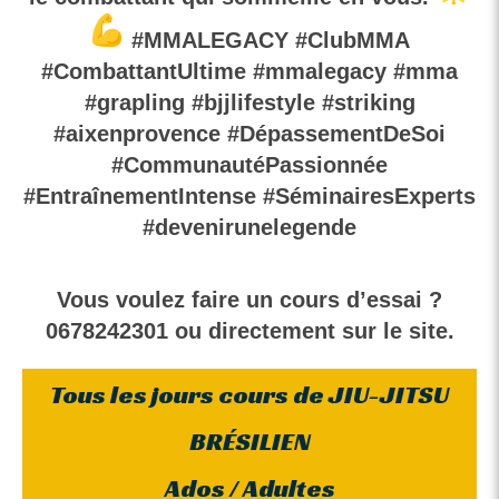
#MMALEGACY #ClubMMA
#CombattantUltime #mmalegacy #mma
#grapling #bjjlifestyle #striking
#aixenprovence #DépassementDeSoi
#CommunautéPassionnée
#EntraînementIntense #SéminairesExperts
#devenirunelegende
Vous voulez faire un cours d’essai ?
0678242301 ou directement sur le site.
Tous les jours cours de JIU-JITSU
BRÉSILIEN
Ados / Adultes