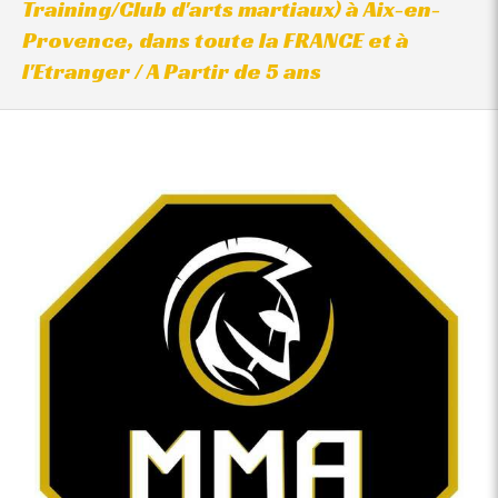
Training/Club d'arts martiaux) à Aix-en-
Provence, dans toute la FRANCE et à
l'Etranger / A Partir de 5 ans