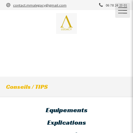
contact.mmalegacy@gmail.com
06 78 24 23 01
M.M.A Legacy
M.M.A / JIU-JITSU BRESILIEN / GRAPPLING / STRIKING /
YOSEIKAN / ENTRAINEMENT CARDIO-CROSS-
TRAINING / COACHING
ARTS MARTIAUX / SELF-DEFENSE
Conseils / TIPS
Equipements
Explications